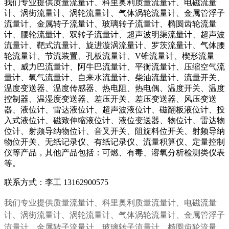
我们专业提供质量流量计、科里奥利质量流量计、电磁流量
计、涡街流量计、涡轮流量计、气体涡轮流量计、金属管浮子
流量计、金属转子流量计、玻璃转子流量计、椭圆齿轮流量
计、腰轮流量计、双转子流量计、超声波明渠流量计、超声波
流量计、靶式流量计、旋进漩涡流量计、罗茨流量计、气体腰
轮流量计、节流装置、孔板流量计、V锥流量计、楔形流量
计、威力巴流量计、阿牛巴流量计、平衡流量计、压缩空气流
量计、氧气流量计、自来水流量计、柴油流量计、流量开关、
温度变送器、温度传感器、热电阻、热电偶、温度开关、温度
控制器、温湿度变送器、差压开关、差压变送器、风压变送
器、液位计、雷达液位计、超声波液位计、磁翻板液位计、投
入式液位计、磁致伸缩液位计、液位变送器、物位计、雷达物
位计、射频导纳物位计、音叉开关、阻旋料位开关、射频导纳
物位开关、无纸记录仪、有纸记录仪、流量积算仪、定量控制
仪等产品，其他产品包括：可燃、有毒、溶氧分析检测类仪表
等。
联系方式：李工 13162900575
我们专业提供质量流量计、科里奥利质量流量计、电磁流量
计、涡街流量计、涡轮流量计、气体涡轮流量计、金属管浮子
流量计、金属转子流量计、玻璃转子流量计、椭圆齿轮流量